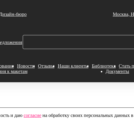
Дизайн-бюро
Москва, Н
едложения
ование
Новости
Отзывы
Наши клиенты
Библиотека
Стать 
ния к макетам
Документы
ность и даю
согласие
на обработку своих персональных данных в