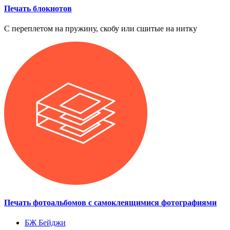
Печать блокнотов
С переплетом на пружину, скобу или сшитые на нитку
Печать фотоальбомов с самоклеящимися фотографиями
БЖ
Бейджи