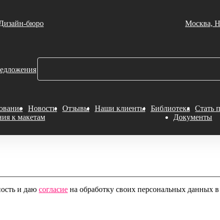
Дизайн-бюро
Москва, Н
едложения
ование
Новости
Отзывы
Наши клиенты
Библиотека
Стать 
ния к макетам
Документы
ность и даю
согласие
на обработку своих персональных данных в