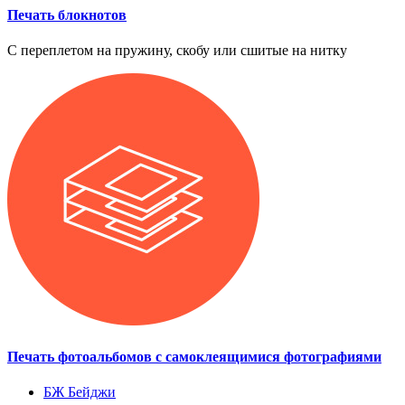
Печать блокнотов
С переплетом на пружину, скобу или сшитые на нитку
Печать фотоальбомов с самоклеящимися фотографиями
БЖ
Бейджи