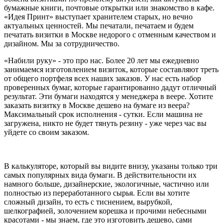
бумажные книги, почтовые открытки или знакомство в кафе.
«Идея Принт» выступает хранителем старых, но вечно
актуальных ценностей. Мы печатали, печатаем и будем
печатать визитки в Москве недорого с отменным качеством и
дизайном. Мы за сотрудничество.
«Набили руку» - это про нас. Более 20 лет мы ежедневно
занимаемся изготовлением визиток, которые составляют треть
от общего портфеля всех наших заказов. У нас есть набор
проверенных бумаг, которые гарантированно дадут отличный
результат. Эти бумаги находятся у менеджера в веере. Хотите
заказать визитку в Москве дешево на бумаге из веера?
Максимальный срок исполнения - сутки. Если машина не
загружена, никто не будет тянуть резину - уже через час вы
уйдете со своим заказом.
В калькуляторе, который вы видите внизу, указаны только три
самых популярных вида бумаги. В действительности их
намного больше, дизайнерские, экологичные, частично или
полностью из переработанного сырья. Если вы хотите
сложный дизайн, то есть с тиснением, вырубкой,
шелкографией, золочением корешка и прочими небесными
красотами - мы знаем, где это изготовить дешево, сами