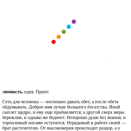
личность.
идея. Принт
Сеть для человека — поспешно давать обет, а после обета
обдумывать.
Доброе имя лучше большого богатства.
Иной
сыплет щедро, и ему еще прибавляется; а другой сверх меры
бережлив, и однако же беднеет.
Нехорошо душе без знания, и
торопливый ногами оступится.
Нерадивый в работе своей —
брат расточителю.
От высокомерия происходит раздор, а у