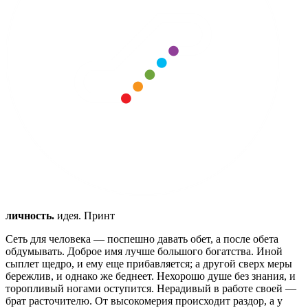
личность.
идея. Принт
Сеть для человека — поспешно давать обет, а после обета
обдумывать.
Доброе имя лучше большого богатства.
Иной
сыплет щедро, и ему еще прибавляется; а другой сверх меры
бережлив, и однако же беднеет.
Нехорошо душе без знания, и
торопливый ногами оступится.
Нерадивый в работе своей —
брат расточителю.
От высокомерия происходит раздор, а у