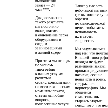
выполнения
заказа — 24
Также у нас есть
часа
***
.
небольшой магазин
где вы можете купи
Для достижения
обрезки
такого результата
по символической
мы постоянно
цене, чтобы затем
вкладываемся
использовать
в обновление парка
их в своем
оборудования и
творчестве.
следим
за инновациями
Мы задумываемся
в данной сфере.
над тем, что печата
В нашей типограф
При этом мы отнюдь
никогда не будут
не эконом-
размещены заказы,
типография —
пропагандирующие
к вашим услугам
насилие, сеящие
развитый
ненависть и рознь,
сервис, консультации
содержащие
по всем техническим
порнографию. Мы
моментам печати,
общаемся
ответы на любые
с заказчиками,
вопросы,
стараясь открыть
комплексные услуги
смысл того, что нес