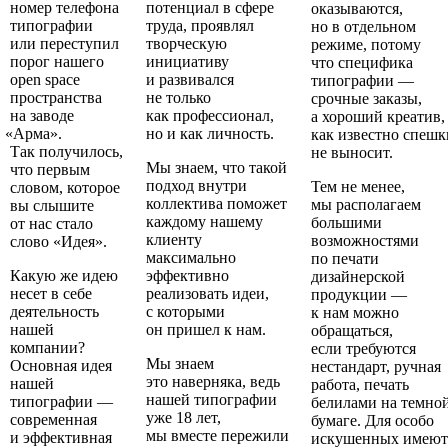
номер телефона
потенциал в сфере
оказываются,
типографии
труда, проявлял
но в отдельном
или переступил
творческую
режиме, потому
порог нашего
инициативу
что специфика
open space
и развивался
типографии —
пространства
не только
срочные заказы,
на заводе
как профессионал,
а хороший креатив,
«
Арма».
но и как личность.
как известно спешк
Так получилось,
не выносит.
Мы знаем, что такой
что первым
подход внутри
Тем не менее,
словом, которое
коллектива поможет
мы располагаем
вы слышите
каждому нашему
большими
от нас стало
клиенту
возможностями
слово
«
Идея».
максимально
по печати
Какую же идею
эффективно
дизайнерской
несет в себе
реализовать идеи,
продукции —
деятельность
с которыми
к нам можно
нашей
он пришел к нам.
обращаться,
компании?
если требуются
Мы знаем
Основная идея
нестандарт, ручная
это наверняка, ведь
нашей
работа, печать
нашей типографии
типографии —
белилами на темно
уже 18 лет,
современная
бумаге. Для особо
мы вместе пережили
и эффективная
искушенных имеют