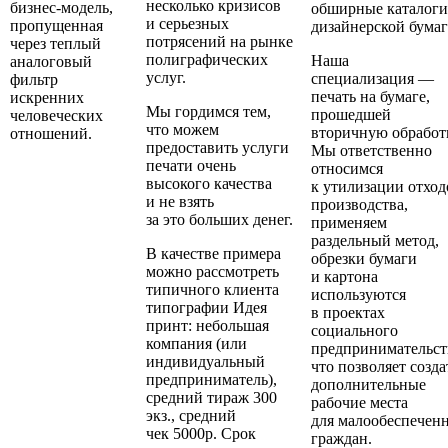
несколько кризисов
бизнес-модель,
обширные каталоги
и серьезных
пропущенная
дизайнерской бумаг
потрясений на рынке
через теплый
полиграфических
Наша
аналоговый
услуг.
специализация —
фильтр
печать на бумаге,
искренних
Мы гордимся тем,
прошедшей
человеческих
что можем
вторичную обработ
отношений.
предоставить услуги
Мы ответственно
печати очень
относимся
высокого качества
к утилизации отход
и не взять
производства,
за это больших денег.
применяем
раздельный метод,
В качестве примера
обрезки бумаги
можно рассмотреть
и картона
типичного клиента
используются
типографии Идея
в проектах
принт: небольшая
социального
компания
(
или
предпринимательст
индивидуальный
что позволяет созда
предприниматель),
дополнительные
средний тираж 300
рабочие места
экз., средний
для малообеспечен
чек 5000р. Срок
граждан.