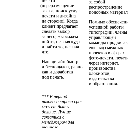
печати
за собой
(
переразмещение
распространение
заказа, поиск услуг
подобных материал
печати и дизайна
на стороне). Когда
Помимо обеспечен
клиент предлагает
успешной работы
сделать выбор
типографии, члены
за него, мы можем
управляющей
пойти, не зная куда
команды продвига
и найти то, не зная
еще ряд смежных
что.
проектов в сферах
фото-печати, печат
Наш дизайн быстр
через интернет,
и беспощаден, равно
производства
как и доработка
блокнотов,
под печать.
издательства
и образования.
*** В период
пикового спроса срок
может быть
больше. Лучше
связаться с
менеджером для
точного