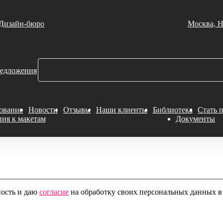
Дизайн-бюро
Москва, Н
едложения
ование
Новости
Отзывы
Наши клиенты
Библиотека
Стать 
ния к макетам
Документы
ность и даю
согласие
на обработку своих персональных данных в