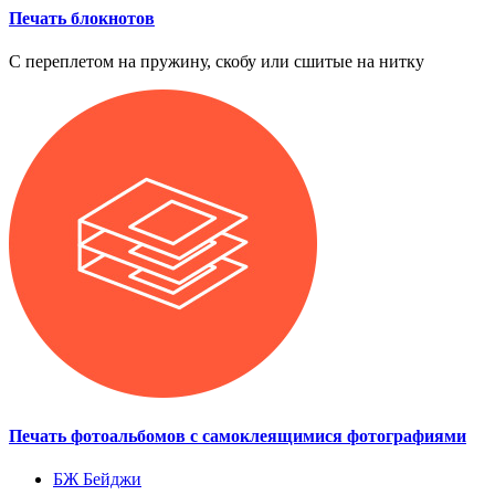
Печать блокнотов
С переплетом на пружину, скобу или сшитые на нитку
Печать фотоальбомов с самоклеящимися фотографиями
БЖ
Бейджи