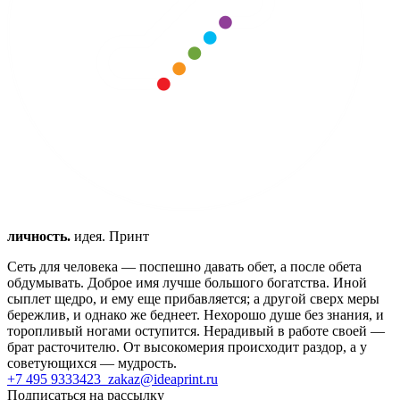
личность.
идея. Принт
Сеть для человека — поспешно давать обет, а после обета
обдумывать.
Доброе имя лучше большого богатства.
Иной
сыплет щедро, и ему еще прибавляется; а другой сверх меры
бережлив, и однако же беднеет.
Нехорошо душе без знания, и
торопливый ногами оступится.
Нерадивый в работе своей —
брат расточителю.
От высокомерия происходит раздор, а у
советующихся — мудрость.
+7 495 9333423
zakaz@ideaprint.ru
Подписаться на рассылку