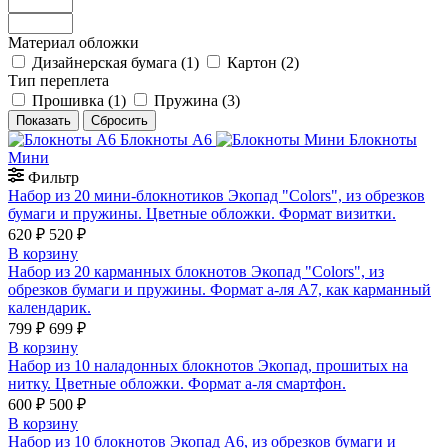
Материал обложки
Дизайнерская бумага
(
1
)
Картон
(
2
)
Тип переплета
Прошивка
(
1
)
Пружина
(
3
)
Блокноты А6
Блокноты
Мини
Фильтр
Набор из 20 мини-блокнотиков Экопад "Colors", из обрезков
бумаги и пружины. Цветные обложки. Формат визитки.
620 ₽
520 ₽
В корзину
Набор из 20 карманных блокнотов Экопад "Colors", из
обрезков бумаги и пружины. Формат а-ля А7, как карманный
календарик.
799 ₽
699 ₽
В корзину
Набор из 10 наладонных блокнотов Экопад, прошитых на
нитку. Цветные обложки. Формат а-ля смартфон.
600 ₽
500 ₽
В корзину
Набор из 10 блокнотов Экопад А6, из обрезков бумаги и