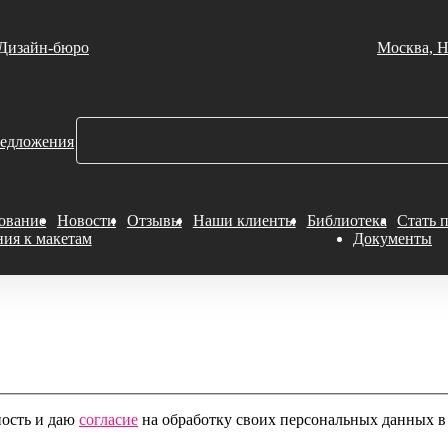
Дизайн-бюро
Москва, Н
едложения
ование
Новости
Отзывы
Наши клиенты
Библиотека
Стать 
ния к макетам
Документы
ность и даю
согласие
на обработку своих персональных данных в