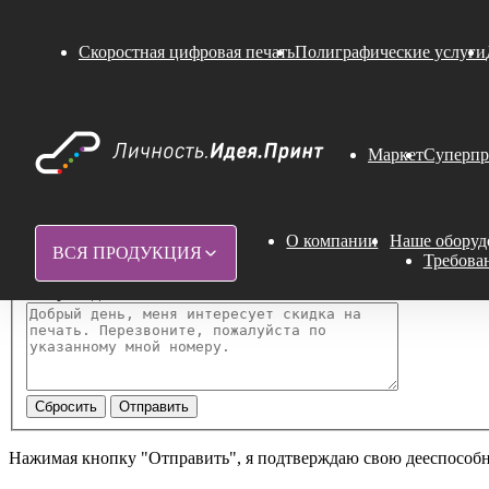
Обратная связь
Скоростная цифровая печать
Полиграфические услуги
*
Как Вас зовут
*
Название компании
Маркет
Суперпр
*
Ваш телефон
*
Ваш email
О компании
Наше оборуд
ВСЯ ПРОДУКЦИЯ
Требова
Сопроводительное письмо
Нажимая кнопку "Отправить", я подтверждаю свою дееспособ