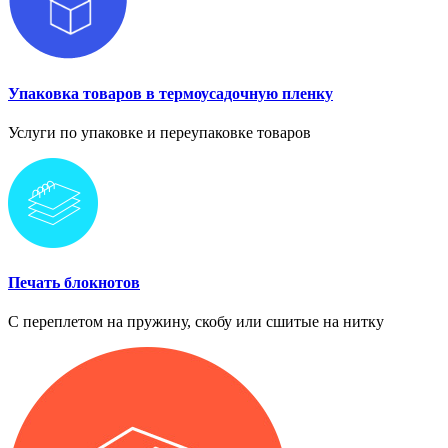
Упаковка товаров в термоусадочную пленку
Услуги по упаковке и переупаковке товаров
Печать блокнотов
С переплетом на пружину, скобу или сшитые на нитку