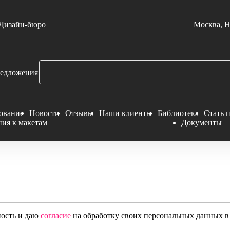
Дизайн-бюро
Москва, Н
едложения
ование
Новости
Отзывы
Наши клиенты
Библиотека
Стать 
ния к макетам
Документы
ность и даю
согласие
на обработку своих персональных данных в