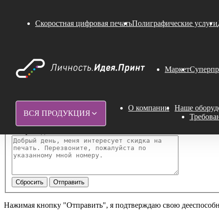
Обратная связь
Скоростная цифровая печать
Полиграфические услуги
*
Как Вас зовут
*
Название компании
Маркет
Суперпр
*
Ваш телефон
*
Ваш email
О компании
Наше оборуд
ВСЯ ПРОДУКЦИЯ
Требова
Сопроводительное письмо
Нажимая кнопку "Отправить", я подтверждаю свою дееспособ