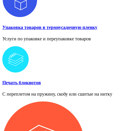
Упаковка товаров в термоусадочную пленку
Услуги по упаковке и переупаковке товаров
Печать блокнотов
С переплетом на пружину, скобу или сшитые на нитку