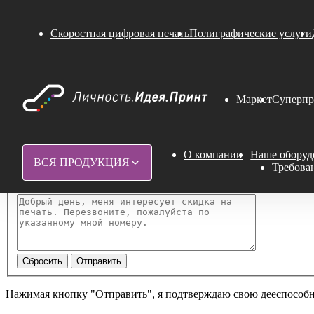
Обратная связь
Скоростная цифровая печать
Полиграфические услуги
*
Как Вас зовут
*
Название компании
Маркет
Суперпр
*
Ваш телефон
*
Ваш email
О компании
Наше оборуд
ВСЯ ПРОДУКЦИЯ
Требова
Сопроводительное письмо
Нажимая кнопку "Отправить", я подтверждаю свою дееспособ