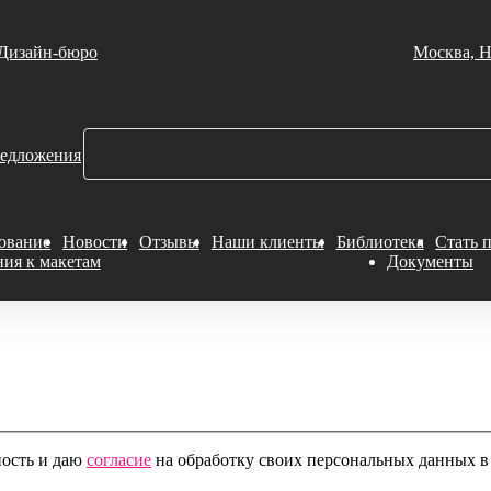
Дизайн-бюро
Москва, Н
едложения
ование
Новости
Отзывы
Наши клиенты
Библиотека
Стать 
ния к макетам
Документы
ность и даю
согласие
на обработку своих персональных данных в