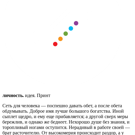
личность.
идея. Принт
Сеть для человека — поспешно давать обет, а после обета
обдумывать.
Доброе имя лучше большого богатства.
Иной
сыплет щедро, и ему еще прибавляется; а другой сверх меры
бережлив, и однако же беднеет.
Нехорошо душе без знания, и
торопливый ногами оступится.
Нерадивый в работе своей —
брат расточителю.
От высокомерия происходит раздор, а у