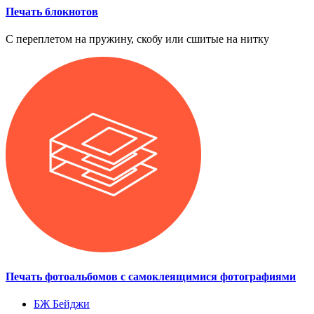
Печать блокнотов
С переплетом на пружину, скобу или сшитые на нитку
Печать фотоальбомов с самоклеящимися фотографиями
БЖ
Бейджи