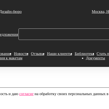
Дизайн-бюро
Москва, Н
едложения
ование
Новости
Отзывы
Наши клиенты
Библиотека
Стать 
ния к макетам
Документы
ность и даю
согласие
на обработку своих персональных данных в