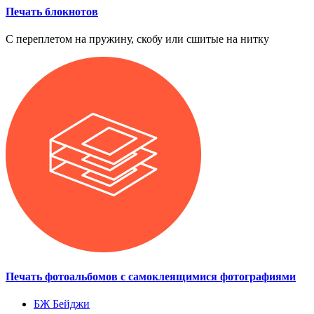
Печать блокнотов
С переплетом на пружину, скобу или сшитые на нитку
Печать фотоальбомов с самоклеящимися фотографиями
БЖ
Бейджи