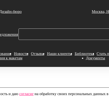
Дизайн-бюро
Москва, Н
едложения
ование
Новости
Отзывы
Наши клиенты
Библиотека
Стать 
ния к макетам
Документы
ность и даю
согласие
на обработку своих персональных данных в