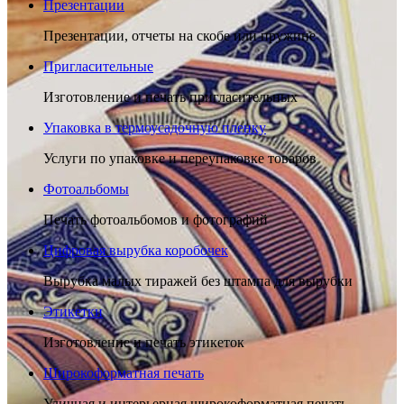
Презентации
Презентации, отчеты на скобе или пружине
Пригласительные
Изготовление и печать пригласительных
Упаковка в термоусадочную пленку
Услуги по упаковке и переупаковке товаров
Фотоальбомы
Печать фотоальбомов и фотографий
Цифровая вырубка коробочек
Вырубка малых тиражей без штампа для вырубки
Этикетки
Изготовление и печать этикеток
Широкоформатная печать
Уличная и интерьерная широкоформатная печать