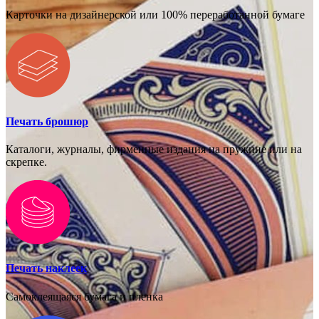
Карточки на дизайнерской или 100% переработанной бумаге
Печать брошюр
Каталоги, журналы, фирменные издания на пружине или на
скрепке.
Печать наклеек
Самоклеящаяся бумага и пленка