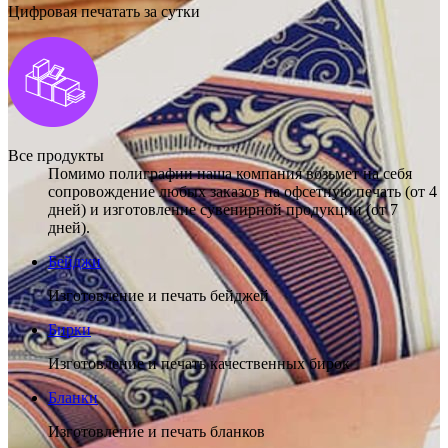
Цифровая печатать за сутки
Все продукты
Помимо полиграфии наша компания возьмет на себя
сопровождение любых заказов на офсетную печать (от 4
дней) и изготовление сувенирной продукции (от 7
дней).
Бейджи
Изготовление и печать бейджей
Бирки
Изготовление и печать качественных бирок
Бланки
Изготовление и печать бланков