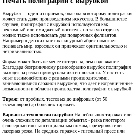
Печать полиграфии с вырубкой
Вырубка — один из приемов, благодаря которому полиграфия
может стать даже произведением искусства. В большинстве
случаев, полиграфия с вырубкой используются как
рекламный или имиджевый носитель, но такую отделку
можно также использовать для подарочных фолиантов.
Например в детских книгах фигурный абрис помогает
познавать мир, взрослых он привлекает оригинальностью и
нетривиальностью.
Форма может быть не менее интересна, чем содержание.
Благодаря безграничному разнообразию вырубок полиграфия
выходит за рамки прямоугольника и плоскости. У нас есть
опыт взаимодействия с разными производителями,
занимающимися сложной вырубкой, что дает неограниченные
возможности в области производства полиграфии с вырубкой.
Тираж:
от пробных, тестовых до цифровых (от 50
экземпляров) до больших тиражей.
Варианты технологии вырубки:
На небольших тиражах или
очень сложных по детализации объектах - резка плоттером
флюгерныи или тангенциальным ножом, фрезеровка или
лазерная резка. На средних тиражах - тигельный пресс или