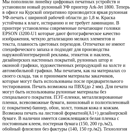
Мы пополнили линейку цифровых печатных устройств и
установили новый рулонный УФ принтер Ark-Jet 1800. Теперь
в офисе на Курской оперативно производится яркая рулонная
УФ-печать с шириной рабочей области до 1,8 м. Краска
устойчива к влаге, истиранию и не требует ламинации. В
принтере установлены современные печатающие головки
EPSON i3200-U1 которые дают фотографическое качество
изображения, четкую детализацию мелких элементов и
текста, плавность цветовых переходов. Отпечатки не имеют
специфического запаха и подходят для производства
наружной/интерьерной рекламы, этикеток и наклеек,
дизайнерских настенных покрытий, рулонных штор и
оконной графики, художественных репродукций на холсте и
автомобильной графики. Мы печатаем, как на материалах со
своего склада, так и принимаем материалы заказчиков,
которые могут быть использованы после предварительного
тестирования. Печать возможна на ПВХ(до 2 мм). Для печати
могут быть использованы рулонные материалы без
специального покрытия. ПЭТ-пленки, металлизированные
пленки, всевозможные бумаги, виниловый и полиэтиленовый
(с покрытием) баннер, обои, холст, тонкая кожа и кожзам.
Возможна печать на листовой форматной(А1+) дизайнерской
бумаге. В наличии имеется самоклеящаяся белая пленка с
постоянным клеем, постерная бумага (150, 200 гр./м2),
обойный флизелин без фактуры (140, 150 гр./м2). Технология