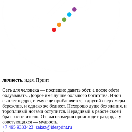
личность.
идея. Принт
Сеть для человека — поспешно давать обет, а после обета
обдумывать.
Доброе имя лучше большого богатства.
Иной
сыплет щедро, и ему еще прибавляется; а другой сверх меры
бережлив, и однако же беднеет.
Нехорошо душе без знания, и
торопливый ногами оступится.
Нерадивый в работе своей —
брат расточителю.
От высокомерия происходит раздор, а у
советующихся — мудрость.
+7 495 9333423
zakaz@ideaprint.ru