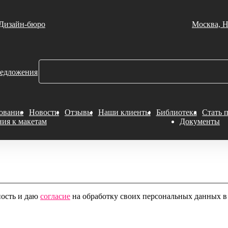
Дизайн-бюро
Москва, Н
едложения
ование
Новости
Отзывы
Наши клиенты
Библиотека
Стать 
ния к макетам
Документы
ность и даю
согласие
на обработку своих персональных данных в