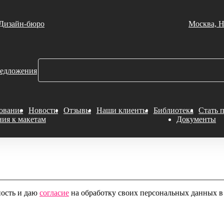
Дизайн-бюро
Москва, Н
едложения
ование
Новости
Отзывы
Наши клиенты
Библиотека
Стать 
ния к макетам
Документы
ность и даю
согласие
на обработку своих персональных данных в