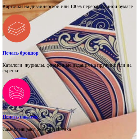
Карточки на дизайнерской или 100% переработанной бумаге
Печать брошюр
Каталоги, журналы, фирменные издания на пружине или на
скрепке.
Печать наклеек
Самоклеящаяся бумага и пленка