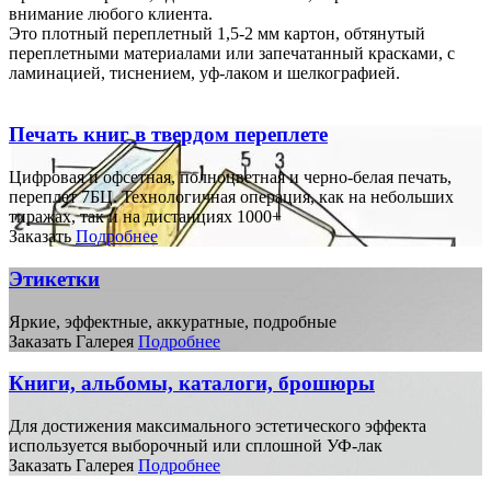
внимание любого клиента.
Это плотный переплетный 1,5-2 мм картон, обтянутый
переплетными материалами или запечатанный красками, с
ламинацией, тиснением, уф-лаком и шелкографией.
Печать книг в твердом переплете
Цифровая и офсетная, полноцветная и черно-белая печать,
переплет 7БЦ. Технологичная операция, как на небольших
тиражах, так и на дистанциях 1000+
Заказать
Подробнее
Этикетки
Яркие, эффектные, аккуратные, подробные
Заказать
Галерея
Подробнее
Книги, альбомы, каталоги, брошюры
Для достижения максимального эстетического эффекта
используется выборочный или сплошной УФ-лак
Заказать
Галерея
Подробнее