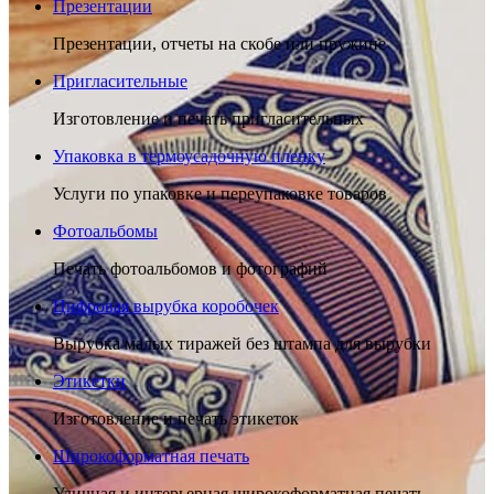
Презентации
Презентации, отчеты на скобе или пружине
Пригласительные
Изготовление и печать пригласительных
Упаковка в термоусадочную пленку
Услуги по упаковке и переупаковке товаров
Фотоальбомы
Печать фотоальбомов и фотографий
Цифровая вырубка коробочек
Вырубка малых тиражей без штампа для вырубки
Этикетки
Изготовление и печать этикеток
Широкоформатная печать
Уличная и интерьерная широкоформатная печать