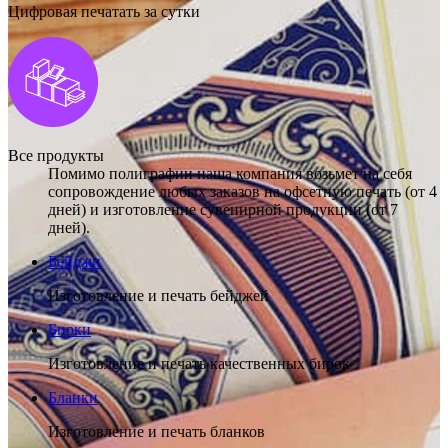
Цифровая печатать за сутки
Все продукты
Помимо полиграфии наша компания возьмет на себя
сопровождение любых заказов на офсетную печать (от 4
дней) и изготовление сувенирной продукции (от 7
дней).
Бейджи
Изготовление и печать бейджей
Бирки
Изготовление и печать качественных бирок
Бланки
Изготовление и печать бланков